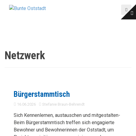
D
i
r
e
k
t
z
Netzwerk
u
m
I
n
h
a
Bürgerstammtisch
l
16.06.2026
Stefanie Braun-Behrendt
t
Sich Kennenlernen, austauschen und mitgestalten-
Beim Bürgerstammtisch treffen sich engagierte
Bewohner und Bewohnerinnen der Oststadt, um