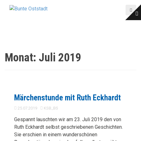
D
i
r
e
k
t
z
Monat:
Juli 2019
u
m
I
n
h
a
Märchenstunde mit Ruth Eckhardt
l
25.07.2019
KSB_BS
t
Gespannt lauschten wir am 23. Juli 2019 den von
Ruth Eckhardt selbst geschriebenen Geschichten.
Sie erschien in einem wunderschönen