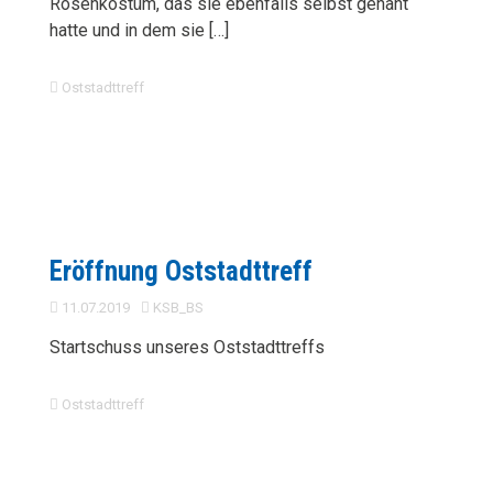
Rosenkostüm, das sie ebenfalls selbst genäht
hatte und in dem sie […]
Oststadttreff
Eröffnung Oststadttreff
11.07.2019
KSB_BS
Startschuss unseres Oststadttreffs
Oststadttreff