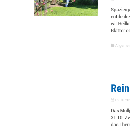
Spazierg
entdecke
wir Heilk
Blätter o
Allgemei
Rein
02.10.20
Das Müll
31.10. Zw
das Them