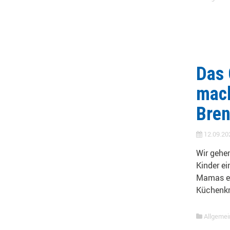
Das 
mach
Bren
12.09.20
Wir gehe
Kinder e
Mamas er
Küchenkr
Allgemei