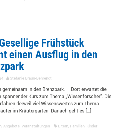
Gesellige Frühstück
t einen Ausflug in den
zpark
24
Stefanie Braun-Behrendt
n gemeinsam in den Brenzpark. Dort erwartet die
in spannender Kurs zum Thema „Wiesenforscher“. Die
fahren derweil viel Wissenswertes zum Thema
äuter im Kräutergarten. Danach geht es […]
n
,
Angebote
,
Veranstaltungen
Eltern
,
Familien
,
Kinder