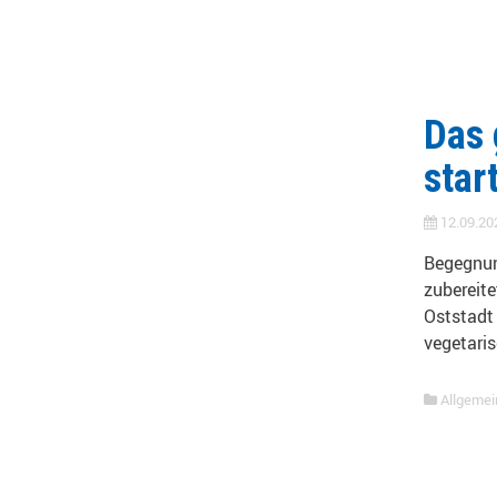
Das 
star
12.09.20
Begegnun
zubereite
Oststadt 
vegetari
Allgemei