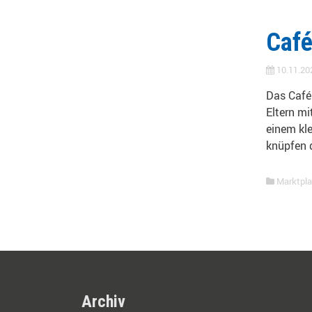
Caf
10.11.20
Das Café
Eltern mi
einem kl
knüpfen d
Marktpla
Archiv