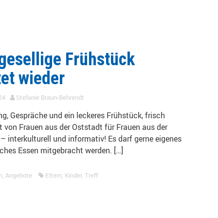
gesellige Frühstück
tet wieder
24
Stefanie Braun-Behrendt
g, Gespräche und ein leckeres Frühstück, frisch
t von Frauen aus der Oststadt für Frauen aus der
– interkulturell und informativ! Es darf gerne eigenes
sches Essen mitgebracht werden. […]
n
,
Angebote
Eltern
,
Kinder
,
Treff