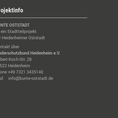
rojektinfo
NTE OSTSTADT
t ein Stadtteilprojekt
r Heidenheimer Oststadt
ntakt über
nderschutzbund Heidenheim e.V.
bert-Koch-Str. 28
522 Heidenheim
one +49 7321 3435140
ail
info@bunte-oststadt.de