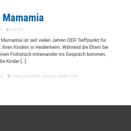
é Mamamia
21
KSB_BO
 Mamamia ist seit vielen Jahren DER Treffpunkt für
t ihren Kindern in Heidenheim. Während die Eltern bei
einen Frühstück miteinander ins Gespräch kommen,
ie Kinder […]
tz
Eltern
,
Elterntreff
,
Familien
,
Kinder
,
Treff