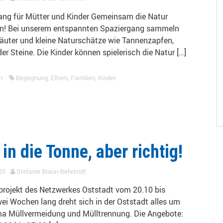
ang für Mütter und Kinder Gemeinsam die Natur
n! Bei unserem entspannten Spaziergang sammeln
räuter und kleine Naturschätze wie Tannenzapfen,
der Steine. Die Kinder können spielerisch die Natur […]
n
Begegnung
,
Eltern
,
Familien
,
Kinder
 in die Tonne, aber richtig!
25
Stefanie Braun-Behrendt
projekt des Netzwerkes Oststadt vom 20.10 bis
ei Wochen lang dreht sich in der Oststadt alles um
a Müllvermeidung und Mülltrennung. Die Angebote: