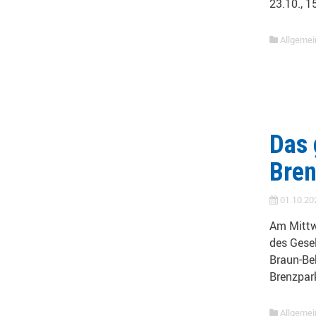
23.10., 1
Allgemei
Das 
Bren
01.10.20
Am Mittw
des Gesel
Braun-Be
Brenzpar
Allgemei