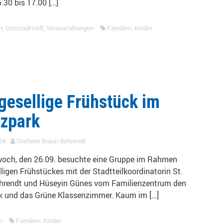
5.30 bis 17.00 […]
n
,
Oststadttreff
,
Veranstaltungen
Familien
,
Kinder
gesellige Frühstück im
zpark
24
Stefanie Braun-Behrendt
och, den 26.09. besuchte eine Gruppe im Rahmen
ligen Frühstückes mit der Stadtteilkoordinatorin St.
hrendt und Hüseyin Günes vom Familienzentrum den
k und das Grüne Klassenzimmer. Kaum im […]
n
Familien
,
Kinder