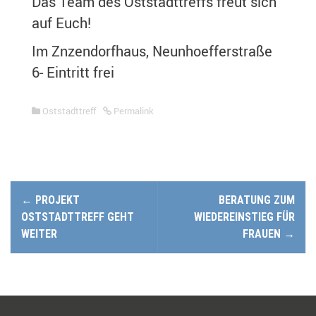
Das Team des Oststadttreffs freut sich
auf Euch!
Im Znzendorfhaus, Neunhoefferstraße
6- Eintritt frei
Oststadttreff
Permalink
N
←
PROJEKT
BERATUNG ZUM
a
OSTSTADTTREFF GEHT
WIEDEREINSTIEG FÜR
WEITER
FRAUEN
→
v
i
g