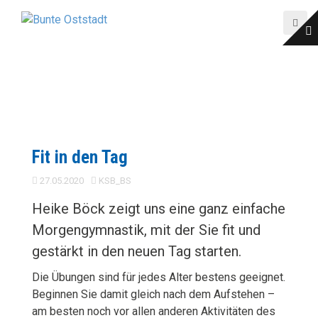
D
i
r
e
k
t
z
u
m
Fit in den Tag
I
n
27.05.2020
KSB_BS
h
Heike Böck zeigt uns eine ganz einfache
a
Morgengymnastik, mit der Sie fit und
l
t
gestärkt in den neuen Tag starten.
Die Übungen sind für jedes Alter bestens geeignet.
Beginnen Sie damit gleich nach dem Aufstehen –
am besten noch vor allen anderen Aktivitäten des