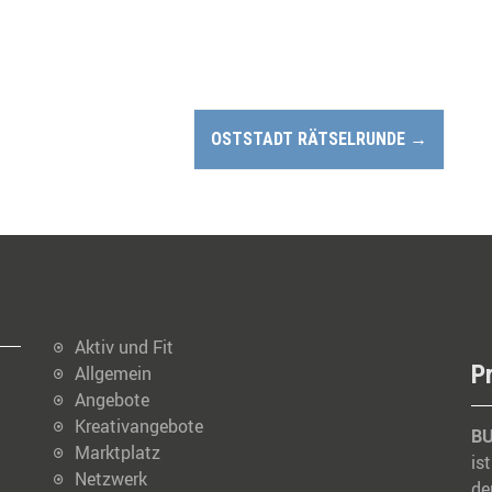
OSTSTADT RÄTSELRUNDE
→
Aktiv und Fit
P
Allgemein
Angebote
Kreativangebote
BU
Marktplatz
is
Netzwerk
de