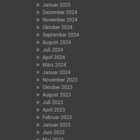
n
Januar 2025
Dezember 2024
i
November 2024
Oktober 2024
n
September 2024
A
August 2024
Juli 2024
r
April 2024
t
März 2024
Januar 2024
i
November 2023
Oktober 2023
k
August 2023
e
Juli 2023
April 2023
l
Februar 2023
Januar 2023
n
Juni 2022
Mai 2022