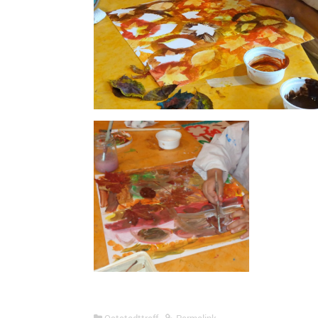
Oststadttreff
Permalink