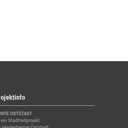
rojektinfo
NTE OSTSTADT
t ein Stadtteilprojekt
r Heidenheimer Oststadt