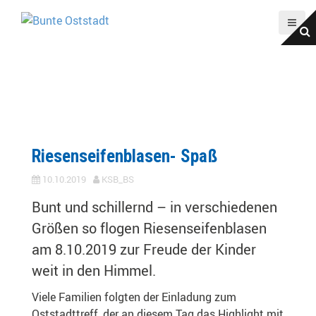
D
i
r
e
k
t
z
u
m
Riesenseifenblasen- Spaß
I
n
10.10.2019
KSB_BS
h
Bunt und schillernd – in verschiedenen
a
Größen so flogen Riesenseifenblasen
l
t
am 8.10.2019 zur Freude der Kinder
weit in den Himmel.
Viele Familien folgten der Einladung zum
Oststadttreff, der an diesem Tag das Highlight mit