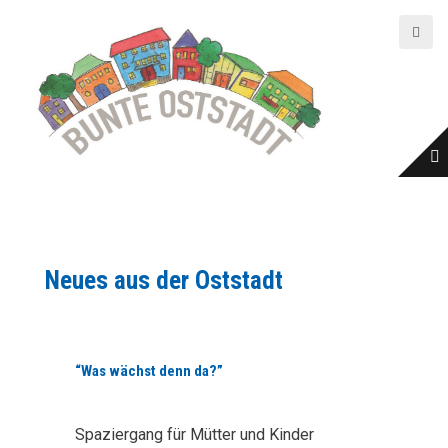
D
i
r
e
k
t
z
u
m
I
n
h
Neues aus der Oststadt
a
l
t
“Was wächst denn da?”
Spaziergang für Mütter und Kinder